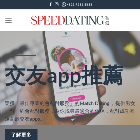
Skip
+852 9581 6883
to
content
交友app推薦
榮獲「最佳專業約會配對服務」的Match Dating ，提供男女
一對一約會配對服務，為你找尋最適合的伴侶，配對成功率
遠高於交友apps。
了解更多