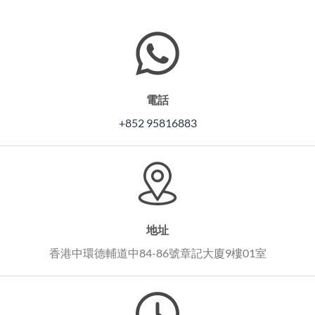
電話
+852 95816883
地址
香港中環德輔道中84-86號章記大廈9樓01室