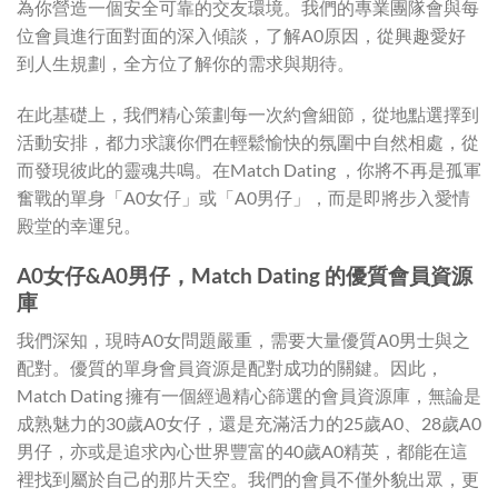
為你營造一個安全可靠的交友環境。我們的專業團隊會與每
位會員進行面對面的深入傾談，了解A0原因，從興趣愛好
到人生規劃，全方位了解你的需求與期待。
在此基礎上，我們精心策劃每一次約會細節，從地點選擇到
活動安排，都力求讓你們在輕鬆愉快的氛圍中自然相處，從
而發現彼此的靈魂共鳴。在Match Dating ，你將不再是孤軍
奮戰的單身「A0女仔」或「A0男仔」，而是即將步入愛情
殿堂的幸運兒。
A0女仔&A0男仔，Match Dating 的優質會員資源
庫
我們深知，現時A0女問題嚴重，需要大量優質A0男士與之
配對。優質的單身會員資源是配對成功的關鍵。因此，
Match Dating 擁有一個經過精心篩選的會員資源庫，無論是
成熟魅力的30歲A0女仔，還是充滿活力的25歲A0、28歲A0
男仔，亦或是追求內心世界豐富的40歲A0精英，都能在這
裡找到屬於自己的那片天空。我們的會員不僅外貌出眾，更