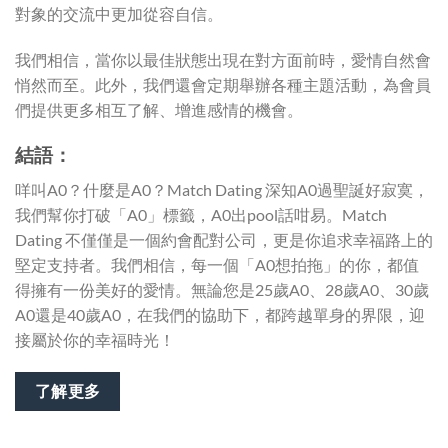
對象的交流中更加從容自信。
我們相信，當你以最佳狀態出現在對方面前時，愛情自然會
悄然而至。此外，我們還會定期舉辦各種主題活動，為會員
們提供更多相互了解、增進感情的機會。
結語：
咩叫A0？什麼是A0？Match Dating 深知A0過聖誕好寂寞，
我們幫你打破「A0」標籤，A0出pool話咁易。Match
Dating 不僅僅是一個約會配對公司，更是你追求幸福路上的
堅定支持者。我們相信，每一個「A0想拍拖」的你，都值
得擁有一份美好的愛情。無論您是25歲A0、28歲A0、30歲
A0還是40歲A0，在我們的協助下，都跨越單身的界限，迎
接屬於你的幸福時光！
了解更多