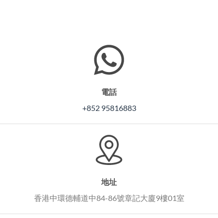
電話
+852 95816883
地址
香港中環德輔道中84-86號章記大廈9樓01室