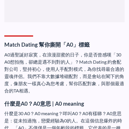
Match Dating 幫你撕開「A0」標籤
A0過聖誕好寂寞，在浪漫甜蜜的日子，你是否曾感嘆「30
A0想拍拖，卻總是遇不到對的人」？Match Dating 約會配
對公司，堅持初心，使用人手配對模式，為你找尋最合適的
靈魂伴侶。我們不靠大數據堆砌配對，而是會站在閣下的角
度，像朋友一樣真心為您考慮，幫你匹配對象，與那個最適
合的TA相遇。
什麼是
A0
？
A0
意思
| A0 meaning
什麼是30 A0？A0 meaning？咩叫A0？A0有樣睇？A0意思
是：從未拍過拖，戀愛經驗為0的人。在這個信息爆炸的時
代，「A0」不僅僅是一個年齡段的標籤，它代表的是一種