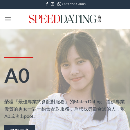
Skip
+852 9581 6883
to
content
A0
榮獲「最佳專業約會配對服務」的Match Dating，提供專業
優質的男女一對一約會配對服務，為您找尋最合適的人，幫
A0成功出pool。