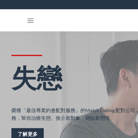
Skip
to
content
失戀
榮獲「最佳專業約會配對服務」的Match Dating 配對
務，幫你治療失戀、推介新對象，開始新戀情。
了解更多