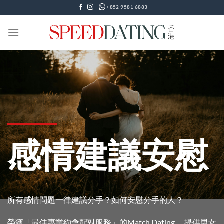
Skip
+852 9581 6883
to
content
感情建議安慰
所有感情問題一律建議分手？如何安慰分手的人？
榮獲「最佳專業約會配對服務」的Match Dating ，提供男女