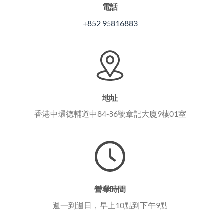
電話
+852 95816883
地址
香港中環德輔道中84-86號章記大廈9樓01室
營業時間
週一到週日，早上10點到下午9點