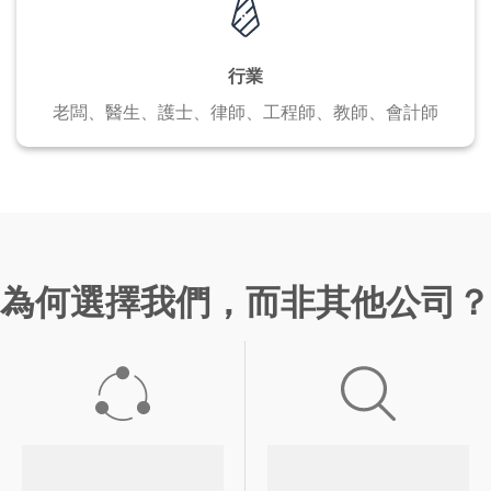
行業
老闆、醫生、護士、
律師、工程師、教師、會計師
為何選擇我們，而非其他公司？