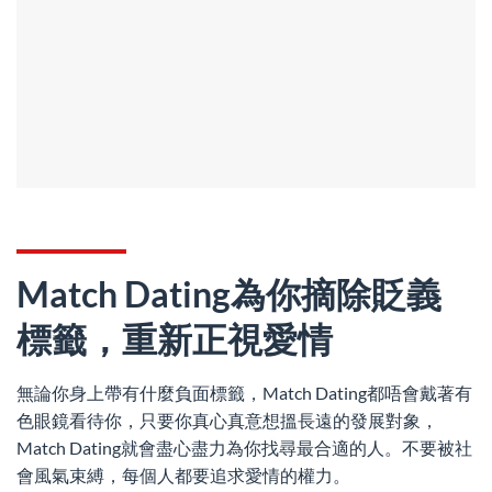
Match Dating為你摘除貶義
標籤，重新正視愛情
無論你身上帶有什麼負面標籤，Match Dating都唔會戴著有
色眼鏡看待你，只要你真心真意想搵長遠的發展對象，
Match Dating就會盡心盡力為你找尋最合適的人。不要被社
會風氣束縛，每個人都要追求愛情的權力。