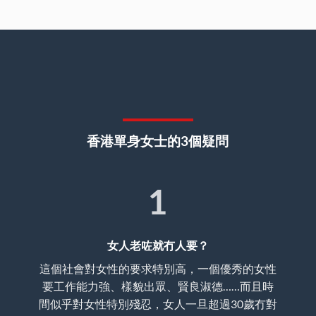
香港單身女士的3個疑問
1
女人老咗就冇人要？
這個社會對女性的要求特別高，一個優秀的女性
要工作能力強、樣貌出眾、賢良淑德……而且時
間似乎對女性特別殘忍，女人一旦超過30歲冇對