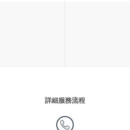
詳細服務流程