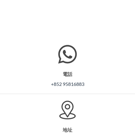
電話
+852 95816883
地址