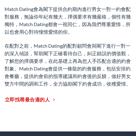
Match Dating會為閣下提供合約期內進行男女一對一約會配
對服務，無論你年紀有幾大，擇偶要求有幾嚴格，個性有幾
獨特，Match Dating都會一視同仁，因為我們尊重愛情，所
以也會用心對待憧憬愛情的你。
在配對之前，Match Dating的配對顧問會與閣下進行一對一
的深入傾談，幫助閣下正確看待自己，糾正錯誤的價值觀，
了解您的擇偶要求，在此基礎上再為您人手匹配合適的約會
對象。Match Dating會提供一條龍的約會服務，包括安排約
會餐廳，提供約會前的指導建議和約會後的反饋，做好男女
雙方中間的調和工作，全力協助閣下約會成功，收穫愛情。
立即找尋最合適的人