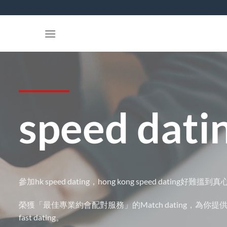
Skip
to
content
speed dati
參加hk speed dating，hong kong speed dating好
榮獲「最佳專業約會配對服務」的Match dating，
fast dating。